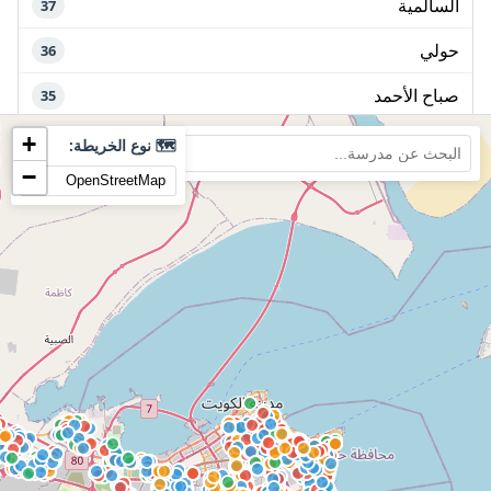
السالمية
37
حولي
36
صباح الأحمد
35
المنقف
+
33
🗺️ نوع الخريطة:
−
جابر الأحمد
28
خيطان
28
عبدالله المبارك الصباح
26
الصباحية
23
🎨 دليل الألوان
جابر العلي
23
المرحلة الإبتدائية
مبارك الكبير
22
المرحلة المتوسطة
المرحلة الثانوية
علي صباح السالم
22
التعليم الديني