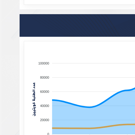
End of interactive chart
100000
80000
عدد الطلبة كويتيين
60000
40000
20000
0