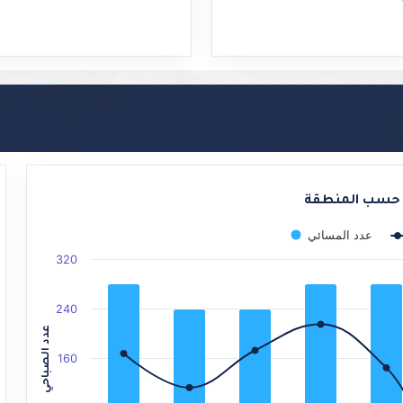
End of interactive chart.
 حسب المنطقة
عدد المسائي
320
240
عدد الصباحي
160