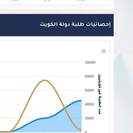
إحصائيات طلبة دولة الكويت
100000
عدد الطلبة غير كويتيين
80000
60000
40000
20000
0