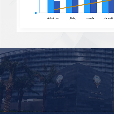
0
رياض أطفال
ثانوي عام
إبتدائي
متوسط