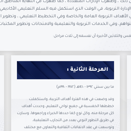
كل ذلك ، وظهرت الإدارات المتعددة ، كما ظهرت في النهاية المناطق ا
ي الإدارة التربوية، في الوقت الذي استكمل فيه السلم التعليمي الأكاديم
في الأهداف التربوية العامة والخاصة وفي التخطيط التعليمي ، وتطوير ا
تواهم، وفي الخدمات التربوية والتعليمية والامتحانات وتطوير المكتبا
مس والثلاثين الأخيرة أن نقسمه إلى ثلاث مراحل:
المرحلة الثانية :
ما بين سنتي ١٣٩٢ - ١٤١٠هـ (١٩٧٢ - ١٩٩٠م)
وقد وضعت في هذه الفترة أهداف التربية، واستكملت
خططها الخمسية في جميع نواحي التعليم، وحددت أهداف
كل مرحلة منه، وكل نوع كما حددها الخبراء وراجعوها، وسارت
في طريق التطور النوعي بعدد من التجارب التعليمية،
وتوسعت في عقد الاتفاقات الثقافية والتعاون مع مختلف