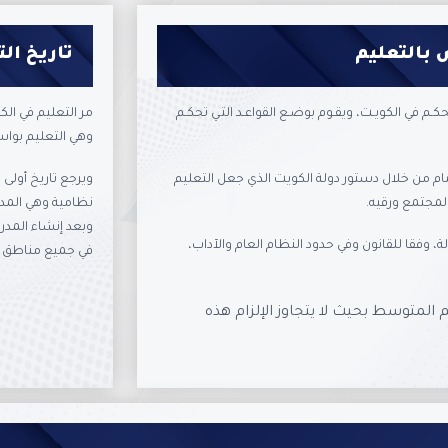
 بالتعليم
تاريخ ال
كـم في الكويـت، ويقـوم بوضـع القواعـد التـي تحكـم
مر التعليم في الك
وهي التعليم بواس
هتمام من خلال دستور دولة الكويت الذي جعل التعليم
المجتمع ورقيه.
نظامية وهي المدرس
وبعد إنشاء المد
له الدولة، وفقا للقانون وفي حدود النظام العام والآداب،
في جميع مناطق الك
م المتوسط بحيث لا يتجاوز الإلزام هذه