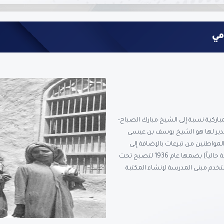
مي
 في 22 ديسمبر 1911، وسميت بالمباركية نسبة إلى الشيخ مبارك الصباح-
 مدير لها هو الشيخ يوسف بن عيسى
مواطنين من تبرعات بالإضافة إلى
رسوم تسجيل الطلبة، حتى قام مجلس المعارف (وزارة التربية حالياً) بضمها عام 1936 لتصبح تحت
ستمر التدريس فيها حتى عام 1985 حيث استخدم مبنى المدرسة لإنشاء المكتبة