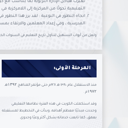
تغيرت هياكل الإدارة التربوية بما يتناسب مع 
التعليمية تحولًا من المركزية إلى اللامركزية ف
اتجاه التطور في النوعية : لقد برز هذا التطور 
المدرسية ، وفي إعداد المعلمين والارتقاء بمس
ولعل من أبواب التسهيل لتناول تاريخ التعليم في السنوات الخ
المرحلة الأولى:
منذ الاستقلال عام ١٣٨٠ هـ ١٩٦١م حتى مؤتمر المناهج ۱۳۹۲هـ
۱۹۷۲م .
وقد استكملت الكويت في هذه الفترة نظامها التعليمي
وحددت مبدئيًا معظم أهدافه، وبدأت في التخطيط لمستقبله
بعمق، كما تابعت خدماته بشكل أكثر وعيًا وجدوى.