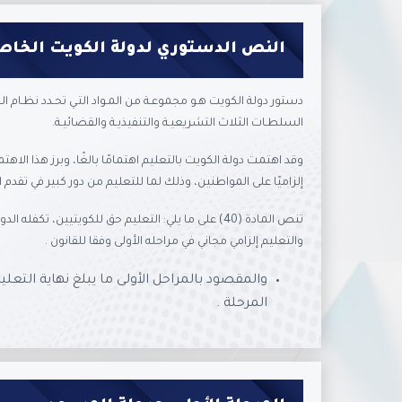
النص الدستوري لدولة الكويت الخاص
دستور دولة الكويت هـو مجموعـة من المـواد التـي تحـدد نظـام الح
السلطـات الثلاث التشريعيـة والتنفيذيـة والقضائيـة.
وقد اهتمت دولة الكويت بالتعليم اهتمامًا بالغًا، وبرز هذا الا
إلزاميًا على المواطنين، وذلك لما للتعليم من دور كبير في تقدم 
تنص المادة (40) على ما يلي: التعليم حق للكويتيين، تكف
والتعليم إلزامي مجاني في مراحله الأولى وفقا للقانون .
والمقصود بالمراحل الأولى ما يبلغ نهاية التعلي
المرحلة .