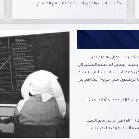
مؤسسات الدولة من أجل إقامة المجتمع المتعلم.
كانت أمية المجتمع الكويتي في أواسط القرن العشرين تزيد في التقدير على ٨٥ إلى ٩٠، ولم تكن
 يبديها البعض لحاجتهم العملية إلى
 الأولى بمبادرة من جمعية الإرشاد الإسلامي لإنشاء
 الراشدون ممن تتراوح أعمارهم بين
٦١ - ١٩٦٢ ويتضمن منهج الدراسة القراءة والكتابة والحساب
وعند قيام الحكومة الاستقلالية الأولى نقل الإشراف سنة ١٣٨٠ هـ ( ١٩٦١م) على برامج محو الأمية
 بهذه المهمة وحدها بعد ذلك.