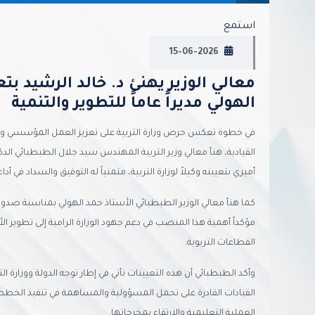
استمع
15-06-2026
معالي الوزير يهنئ د. خالد الرشيد بتعيي
الهولي مديراً عاماً للتطوير والتنمية
في خطوة تعكس حرص وزارة التربية على تعزيز العمل المؤسسي ودع
القيادية، هنأ معالي وزير التربية المهندس سيد جلال الطبطبائي ا
أميري بتعيينه وكيلاً لوزارة التربية، متمنياً له التوفيق والسداد في أ
كما هنأ معالي الوزير الطبطبائي الأستاذ حمد الهولي بمناسبة صدور قرار
مؤكداً أهمية هذا المنصب في دعم جهود الوزارة الرامية إلى تطوير
القطاعات التربوية.
وأكد الطبطبائي أن هذه التعيينات تأتي في إطار توجه الدولة ووزارة ال
القيادات القادرة على تحمل المسؤولية والمساهمة في تنفيذ الخطط ال
العملية التعليمية والارتقاء بمخرجاتها.