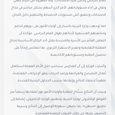
العام الدراسي وخلال فترة الامتحانات، وما أظهروه من التزام مهني
وتفانٍ في أداء مسؤولياتهم، الأمر الذي أسهم بشكل مباشر في نجاح
الامتحانات وتحقيق أعلى مستويات الانضباط والتنظيم داخل اللجان.
كما توجهت وزارة التربية بالشكر إلى أولياء الأمور على دورهم الداعم
ومتابعتهم المستمرة لأبنائهم طوال العام الدراسي، مؤكدة أن
التعاون القائم بين الأسرة والمدرسة يمثل أحد الركائز الأساسية لنجاح
العملية التعليمية وتعزيز الاستقرار التربوي، بما ينعكس إيجاباً على
تحصيل الطلبة ومستوياتهم الأكاديمية.
وأشارت الوزارة إلى أن المدارس ستباشر خلال الأيام المقبلة استكمال
أعمال التصحيح والمراجعة ورصد الدرجات وفق الإجراءات المعتمدة،
تمهيداً لاعتماد النتائج وإعلانها بحسب الجداول الزمنية المحددة.
وبينت أن النتائج ستُتاح للطلبة وأولياء الأمور فور اعتمادها رسمياً عبر
الموقع الإلكتروني لوزارة التربية، وتطبيق الوزارة الإلكتروني، إضافة إلى
تطبيق «سهل»، بما يضمن سهولة الوصول إلى النتائج وسرعة
الحصول عليها من خلال القنوات الرقمية المعتمدة.