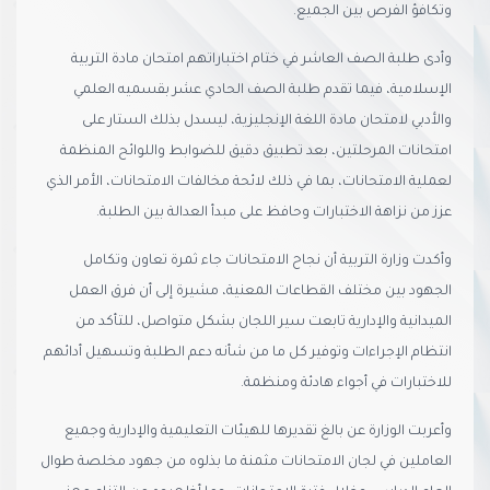
وتكافؤ الفرص بين الجميع.
وأدى طلبة الصف العاشر في ختام اختباراتهم امتحان مادة التربية
الإسلامية، فيما تقدم طلبة الصف الحادي عشر بقسميه العلمي
والأدبي لامتحان مادة اللغة الإنجليزية، ليسدل بذلك الستار على
امتحانات المرحلتين، بعد تطبيق دقيق للضوابط واللوائح المنظمة
لعملية الامتحانات، بما في ذلك لائحة مخالفات الامتحانات، الأمر الذي
عزز من نزاهة الاختبارات وحافظ على مبدأ العدالة بين الطلبة.
وأكدت وزارة التربية أن نجاح الامتحانات جاء ثمرة تعاون وتكامل
الجهود بين مختلف القطاعات المعنية، مشيرة إلى أن فرق العمل
الميدانية والإدارية تابعت سير اللجان بشكل متواصل، للتأكد من
انتظام الإجراءات وتوفير كل ما من شأنه دعم الطلبة وتسهيل أدائهم
للاختبارات في أجواء هادئة ومنظمة.
وأعربت الوزارة عن بالغ تقديرها للهيئات التعليمية والإدارية وجميع
العاملين في لجان الامتحانات مثمنة ما بذلوه من جهود مخلصة طوال