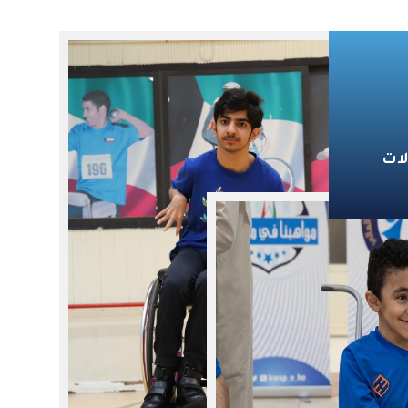
المفوضة الدولية نجاة بخيت أبرز النجاحات والإنجازات التي
حققتها جمعية المرشدات الكويتية من خلال مشاركاتها
في الأنشطة والبرامج العالمية، وما حققته من حضور
وتميز على الساحة الدولية. وأكد الجانبان أهمية مواصلة
التعاون وتطوير البرامج والمبادرات النوعية الموجهة
للطالبات، بما يعزز دور الأنشطة الإرشادية في بناء
الشخصية المتوازنة، وتنمية روح المبادرة والعمل
لات
الجماعي، وإعداد جيل واعٍ قادر على الإسهام بفاعلية في
خدمة المجتمع والوطن.