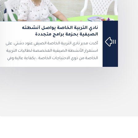
نادي التربية الخاصة يواصل أنشطته
الصيفية بحزمة برامج متجددة
أكدت مدير نادي التربية الخاصة الصيفي عنود دشتي، على
استمرار الأنشطة الصيفية المخصصة لطالبات التربية
الخاصة من ذوي الاحتياجات الخاصة ، بكفاءة عالية وفي
جو آمن وبيئة تعليمية محفزة ،بما يتناسب مع قدراتهن
وتعزيز ثقتهن بأنفسهن ، مشيدة بـالإقبال الممتاز
والتزام الطالبات بالحضور اليومي للنادي، لما لمسنه من
متعة وفائدة حقيقية انعكست إيجاباً على مهاراتهن.
وأوضحت دشتي أن النادي الصيفي حريص على تقديم
أنشطة وبرامج متنوعة متجددة تناسب جميع القدرات
الذهنية والحركية والجسدية بما يتناسب مع ميول
ومهارات الطالبات ، إذ يقدم النادي الصيفي برنامجا
ترفيهيا وتعليميا متنوعا يشمل على الأشغال اليدوية
والفنية، برامج ومهارات الحاسوب، تعليم وتحفيظ