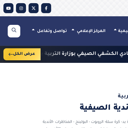
يمية
المركز الإعلامي
تواصل وتفاعل
ينمّي مهارات القيادة والعمل الجماعي ويعزز قيم الولا
عرض الكل
بية
دية الصيفية
2026 ( كرة قدم- كرة يد- كرة سلة- الروبوت - البولينج - المناظرات -الأندية