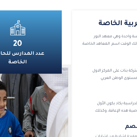
2027/2026، وإخطار أولياء أمور الطلبة المقيدين فيها
لاتخاذ الإجراءات اللازمة لنقل أبنائهم إلى مدارس أخرى
قبل بدء العام الدراسي 2027/2026، بما يضمن
ربية الخاصة
استقرارهم التعليمي وعدم تأثر مسيرتهم الدراسية.
وأوضحت وزارة التربية أن القرار يأتي في إطار تطبيق أحكام
19, وكانت البداية بمدرسة واحدة وهي معهد النور
القوانين واللوائح المنظمة لقطاع التعليم الخاص،
20
ذلك الوقت اسم: المعاهد الخاصة.
وترسيخ مبدأ الالتزام بالضوابط التنظيمية، بما يحفظ
عدد المدارس للحا
المصلحة العامة ويضمن انتظام العملية التعليمية وفق
الأطر القانونية المعتمدة. وأكدت وزارة التربية أن الإدارة
الخاصة
العامة للتعليم الخاص ستتابع تنفيذ جميع الإجراءات
كة بنات على المركز الاول
الواردة في القرار، والتنسيق مع الجهات المعنية لضمان
انتقال الطلبة إلى مدارس أخرى بكل يسر، بما يكفل
استمرارهم في الدراسة دون أي انقطاع أو تأثير على
مسيرتهم التعليمية
دراسية يكاد يكون الأول
صية هذه الإعاقة، وكذلك
لصم
ضع قاموسا ضخما احتوى على أكثر من (2000) مفردة إشارية من إشارات