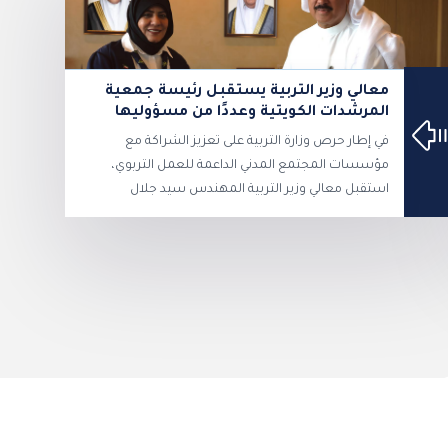
معالي وزير التربية يستقبل رئيسة جمعية
المرشدات الكويتية وعددًا من مسؤوليها
في إطار حرص وزارة التربية على تعزيز الشراكة مع
مؤسسات المجتمع المدني الداعمة للعمل التربوي،
استقبل معالي وزير التربية المهندس سيد جلال
الطبطبائي رئيسة جمعية المرشدات الكويتية أ.هند
الهولي، وعددًا من مسؤولي وأعضاء الجمعية. وتناول
اللقاء بحث سبل تعزيز التعاون والتنسيق المشترك بين
وزارة التربية وجمعية المرشدات الكويتية في مجال
البرامج والأنشطة الإرشادية، بما يسهم في تنمية
مهارات الطالبات، وصقل شخصياتهن، وترسيخ قيم
القيادة والعمل التطوعي والمسؤولية المجتمعية. و خلال
اللقاء، قدمت مفوضة التدريب والبرامج بالجمعية سهام
السهيل نسخة من كتاب "شهداء الغزو العراقي من
وزارة التربية…طلبة ومعلمون"، فيما استعرضت